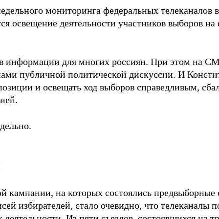
едельного мониторинга федеральных телеканалов в
тся освещение деятельности участников выборов на
ов информации для многих россиян. При этом на С
анами публичной политической дискуссии. И Конст
озиции и освещать ход выборов справедливым, сб
ией.
дельно.
и
ой кампании, на которых состоялись предвыборные
исей избирателей, стало очевидно, что телеканалы 
 деятельности. Из пяти съездов, состоявшихся на т