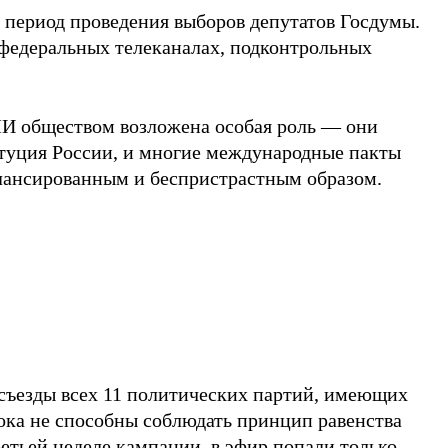
 период проведения выборов депутатов Госдумы.
 федеральных телеканалах, подконтрольных
МИ обществом возложена особая роль — они
итуция России, и многие международные пакты
алансированным и беспристрастным образом.
 съезды всех 11 политических партий, имеющих
пока не способны соблюдать принцип равенства
ретьей неделе кампании, в эфир попали только