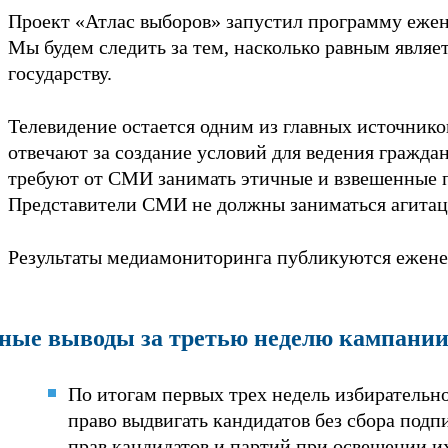
Проект «Атлас выборов» запустил программу ежен
Мы будем следить за тем, насколько равным являе
государству.
Телевидение остается одним из главных источник
отвечают за создание условий для ведения гражд
требуют от СМИ занимать этичные и взвешенные п
Представители СМИ не должны заниматься агитац
Результаты медиамониторинга публикуются ежене
ные выводы за третью неделю кампани
По итогам первых трех недель избирательн
право выдвигать кандидатов без сбора подп
прав кандидатов и партий при освещении их