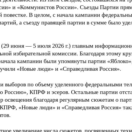
сии» и «Коммунистов России». Съезды Партии пря
й повестке. В целом, с начала кампании федераль
ртий, а съезду правящей партии в сумме было удел
 (29 июня — 5 июля 2026 г.) главным информацион
ьной избирательной комиссии. Благодаря этому кру
с начала кампании были упомянуты партии «Яблоко»
лучили «Новые люди» и «Справедливая Россия».
и выборов по объему уделенного федеральными тел
ю Россию», КПРФ и эсеров. Остальные партии отст
ер освещения благодаря регулярным сюжетам о парт
, КПРФ, «Новые люди» и «Справедливая Россия» так
атов.
етное увеличение числа сюжетов, посвященных техн