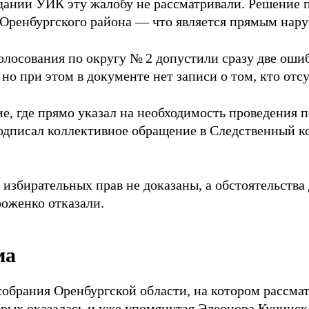
седании УИК эту жалобу не рассматривали. Решение
 Оренбургского района — что является прямым нар
лосования по округу № 2 допустили сразу две ошиб
но при этом в документе нет записи о том, кто отсу
 где прямо указал на необходимость проведения по
подписал коллективное обращение в Следственный к
 избирательных прав не доказаны, а обстоятельства
роженко отказали.
ма
собрания Оренбургской области, на котором рассма
орых оказалась и уже упомянутая Элеонора Кучинск