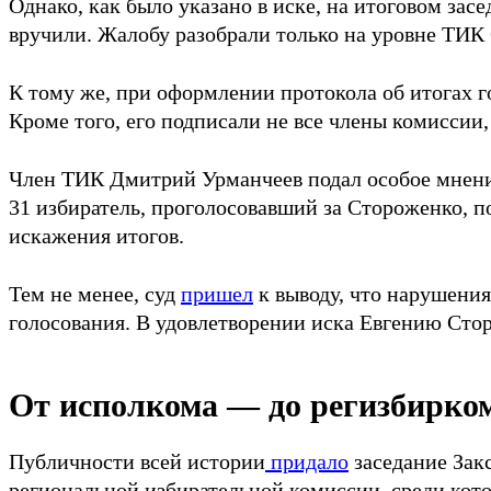
Однако, как было указано в иске, на итоговом за
вручили. Жалобу разобрали только на уровне ТИК
К тому же, при оформлении протокола об итогах го
Кроме того, его подписали не все члены комиссии, 
Член ТИК Дмитрий Урманчеев подал особое мнение,
31 избиратель, проголосовавший за Стороженко, 
искажения итогов.
Тем не менее, суд
пришел
к выводу, что нарушения
голосования. В удовлетворении иска Евгению Сто
От исполкома — до регизбирко
Публичности всей истории
придало
заседание Зак
региональной избирательной комиссии, среди кот