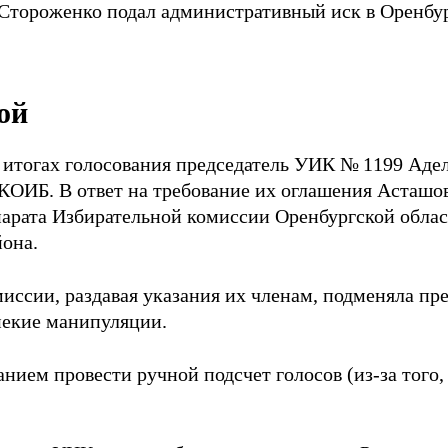
Стороженко подал административный иск в Оренбу
ой
б итогах голосования председатель УИК № 1199 Аде
 КОИБ. В ответ на требование их оглашения Асташо
парата Избирательной комиссии Оренбургской обла
она.
иссии, раздавая указания их членам, подменяла пре
некие манипуляции.
ием провести ручной подсчет голосов (из-за того,