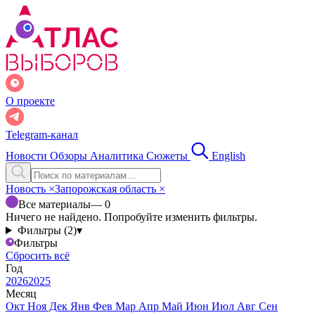
О проекте
Telegram-канал
Новости
Обзоры
Аналитика
Сюжеты
English
Новость
×
Запорожская область
×
Все материалы
— 0
Ничего не найдено. Попробуйте изменить фильтры.
Фильтры (2)
▾
Фильтры
Сбросить всё
Год
2026
2025
Месяц
Окт
Ноя
Дек
Янв
Фев
Мар
Апр
Май
Июн
Июл
Авг
Сен