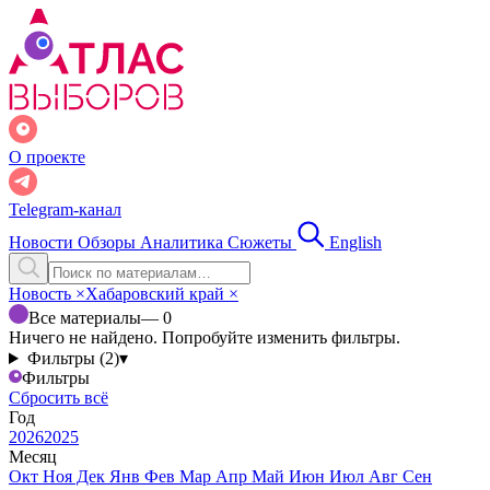
О проекте
Telegram-канал
Новости
Обзоры
Аналитика
Сюжеты
English
Новость
×
Хабаровский край
×
Все материалы
— 0
Ничего не найдено. Попробуйте изменить фильтры.
Фильтры (2)
▾
Фильтры
Сбросить всё
Год
2026
2025
Месяц
Окт
Ноя
Дек
Янв
Фев
Мар
Апр
Май
Июн
Июл
Авг
Сен