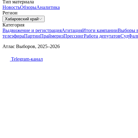
Тип материала
Новость
Обзоры
Аналитика
Регион
Хабаровский край
Категория
Выдвижение и регистрация
Агитация
Итоги кампании
Выборы 
телеэфира
Партии
Праймериз
Прессинг
Работа депутатов
Суд
Фал
Атлас Выборов, 2025–2026
Telegram-канал