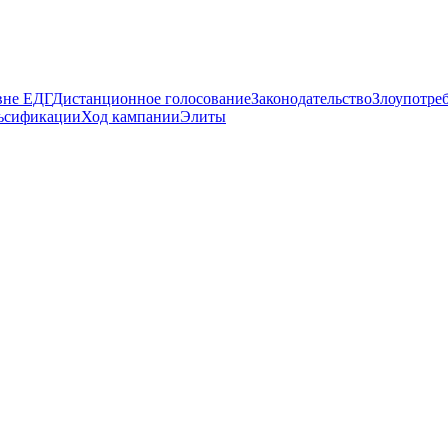
вне ЕДГ
Дистанционное голосование
Законодательство
Злоупотре
ьсификации
Ход кампании
Элиты