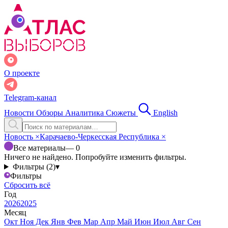
О проекте
Telegram-канал
Новости
Обзоры
Аналитика
Сюжеты
English
Новость
×
Карачаево-Черкесская Республика
×
Все материалы
— 0
Ничего не найдено. Попробуйте изменить фильтры.
Фильтры (2)
▾
Фильтры
Сбросить всё
Год
2026
2025
Месяц
Окт
Ноя
Дек
Янв
Фев
Мар
Апр
Май
Июн
Июл
Авг
Сен