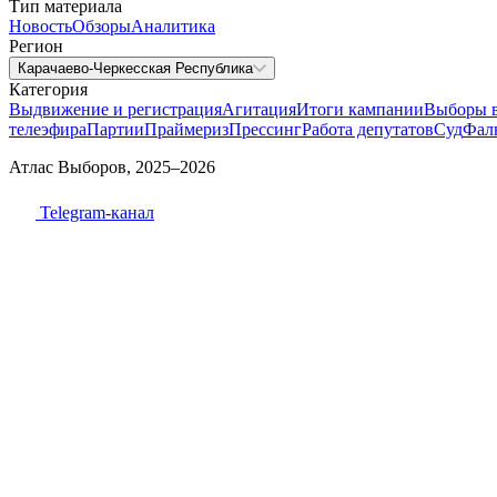
Тип материала
Новость
Обзоры
Аналитика
Регион
Карачаево-Черкесская Республика
Категория
Выдвижение и регистрация
Агитация
Итоги кампании
Выборы 
телеэфира
Партии
Праймериз
Прессинг
Работа депутатов
Суд
Фал
Атлас Выборов, 2025–2026
Telegram-канал