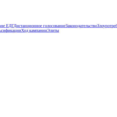
вне ЕДГ
Дистанционное голосование
Законодательство
Злоупотре
ьсификации
Ход кампании
Элиты