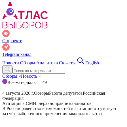
О проекте
Telegram-канал
Новости
Обзоры
Аналитика
Сюжеты
English
Обзоры
×
Новость
×
Все материалы
— 49
4 августа 2026 г.
Обзоры
Работа депутатов
Российская
Федерация
Агитация в СМИ: неравноправие кандидатов
В России равенство возможностей в агитации отсутствует
за счёт выборочного применения законодательства