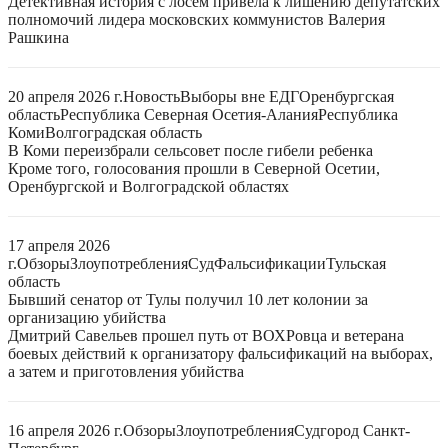
Детективная история с лосем привела к лишению депутатских
полномочий лидера московских коммунистов Валерия
Рашкина
20 апреля 2026 г.
Новость
Выборы вне ЕДГ
Оренбургская
область
Республика Северная Осетия-Алания
Республика
Коми
Волгоградская область
В Коми переизбрали сельсовет после гибели ребенка
Кроме того, голосования прошли в Северной Осетии,
Оренбургской и Волгоградской областях
17 апреля 2026
г.
Обзоры
Злоупотребления
Суд
Фальсификации
Тульская
область
Бывший сенатор от Тулы получил 10 лет колонии за
организацию убийства
Дмитрий Савельев прошел путь от ВОХРовца и ветерана
боевых действий к организатору фальсификаций на выборах,
а затем и приготовления убийства
16 апреля 2026 г.
Обзоры
Злоупотребления
Суд
город Санкт-