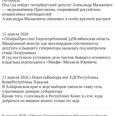
Петербург
Под суд пойдет петербургский депутат Александр Малькевич
— медианаёмник Пригожина, очернявший российских
независимых наблюдателей
Александра Малькевича обвиняют в особо крупной растрате
15 апреля 2026
г.
Обзоры
Прессинг
Злоупотребления
Суд
Челябинская область
Макаронный монстр: как миллиардная собственность
депутата и бывшего губернатора оказалась под контролем
семьи Патрушевых
В суд поступило уголовное дело против бывшего основного
владельца агрохолдинга «Макфа» Михаила Юревича
13 апреля 2026 г.
Новость
Выборы вне ЕДГ
Республика
Коми
Республика Хакасия
В Хабаровском крае в ходе выборов сменили главу села,
утратившую доверие губернатора
Кроме того, голосовали в Республике Коми: в селе, куда
добраться на машине можно только по льду
8 апреля 2026 г.
Обзоры
Злоупотребления
Орловская область