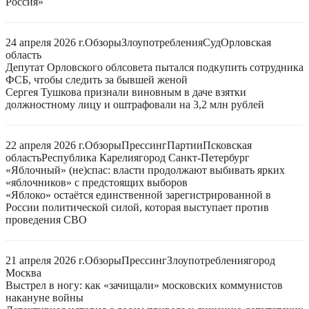
Россия»
24 апреля 2026 г.
Обзоры
Злоупотребления
Суд
Орловская
область
Депутат Орловского облсовета пытался подкупить сотрудника
ФСБ, чтобы следить за бывшей женой
Сергея Тушкова признали виновным в даче взятки
должностному лицу и оштрафовали на 3,2 млн рублей
22 апреля 2026 г.
Обзоры
Прессинг
Партии
Псковская
область
Республика Карелия
город Санкт-Петербург
«Яблочный» (не)спас: власти продолжают выбивать ярких
«яблочников» с предстоящих выборов
«Яблоко» остаётся единственной зарегистрированной в
России политической силой, которая выступает против
проведения СВО
21 апреля 2026 г.
Обзоры
Прессинг
Злоупотребления
город
Москва
Выстрел в ногу: как «зачищали» московских коммунистов
накануне войны