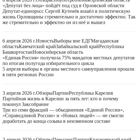
«Депутат без лица» пойдёт под суд в Орловской области
Депутат-единоросс Сергей Кутенёв вошёл в политическую
жизнь Орловщины стремительно и достаточно эффектно. Так
же стремительно и эффектно он из неё и вышел
6 апреля 2026 г.
Новость
Выборы вне ЕДГ
Магаданская
область
Камчатский край
Забайкальский край
Республика
Башкортостан
Новосибирская область
«Единая Россия» получила 75% мандатов местных депутатов
по итогам полугода избирательного цикла
5 апреля выборы в органы местного самоуправления прошли
в пяти регионах России
3 апреля 2026 г.
Обзоры
Партии
Республика Карелия
Партийная жизнь в Карелии за пять лет: кто и почему
покинул Заксобрание
Три из семи фракций — объединения «Единой России»,
«Справедливой России» и «Новых людей» — не смогли
доработать до конца созыва в неизменном составе
2 апреля 2026 г.
Обзоры
Прессинг
Партии
Красноярский край