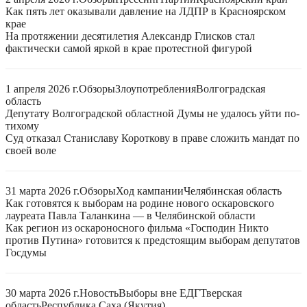
Как пять лет оказывали давление на ЛДПР в Красноярском
крае
На протяжении десятилетия Александр Глисков стал
фактически самой яркой в крае протестной фигурой
1 апреля 2026 г.
Обзоры
Злоупотребления
Волгоградская
область
Депутату Волгоградской областной Думы не удалось уйти по-
тихому
Суд отказал Станиславу Короткову в праве сложить мандат по
своей воле
31 марта 2026 г.
Обзоры
Ход кампании
Челябинская область
Как готовятся к выборам на родине нового оскаровского
лауреата Павла Таланкина — в Челябинской области
Как регион из оскароносного фильма «Господин Никто
против Путина» готовится к предстоящим выборам депутатов
Госдумы
30 марта 2026 г.
Новость
Выборы вне ЕДГ
Тверская
область
Республика Саха (Якутия)