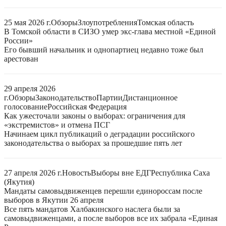
25 мая 2026 г.
Обзоры
Злоупотребления
Томская область
В Томской области в СИЗО умер экс-глава местной «Единой
России»
Его бывший начальник и однопартиец недавно тоже был
арестован
29 апреля 2026
г.
Обзоры
Законодательство
Партии
Дистанционное
голосование
Российская Федерация
Как ужесточали законы о выборах: ограничения для
«экстремистов» и отмена ПСГ
Начинаем цикл публикаций о деградации российского
законодательства о выборах за прошедшие пять лет
27 апреля 2026 г.
Новость
Выборы вне ЕДГ
Республика Саха
(Якутия)
Мандаты самовыдвиженцев перешли единороссам после
выборов в Якутии 26 апреля
Все пять мандатов Халбакинского наслега были за
самовыдвиженцами, а после выборов все их забрала «Единая