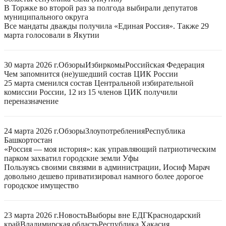
В Торжке во второй раз за полгода выбирали депутатов
муниципального округа
Все мандаты дважды получила «Единая Россия». Также 29
марта голосовали в Якутии
30 марта 2026 г.
Обзоры
Избиркомы
Российская Федерация
Чем запомнится (не)ушедший состав ЦИК России
25 марта сменился состав Центральной избирательной
комиссии России, 12 из 15 членов ЦИК получили
переназначение
24 марта 2026 г.
Обзоры
Злоупотребления
Республика
Башкортостан
«Россия — моя история»: как управляющий патриотическим
парком захватил городские земли Уфы
Пользуясь своими связями в администрации, Иосиф Марач
довольно дешево приватизировал намного более дорогое
городское имущество
23 марта 2026 г.
Новость
Выборы вне ЕДГ
Краснодарский
край
Владимирская область
Республика Хакасия