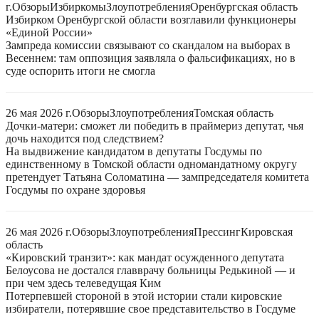
г.
Обзоры
Избиркомы
Злоупотребления
Оренбургская область
Избирком Оренбургской области возглавили функционеры
«Единой России»
Зампреда комиссии связывают со скандалом на выборах в
Весеннем: там оппозиция заявляла о фальсификациях, но в
суде оспорить итоги не смогла
26 мая 2026 г.
Обзоры
Злоупотребления
Томская область
Дочки-матери: сможет ли победить в праймериз депутат, чья
дочь находится под следствием?
На выдвижение кандидатом в депутаты Госдумы по
единственному в Томской области одномандатному округу
претендует Татьяна Соломатина — зампредседателя комитета
Госдумы по охране здоровья
26 мая 2026 г.
Обзоры
Злоупотребления
Прессинг
Кировская
область
«Кировский транзит»: как мандат осужденного депутата
Белоусова не достался главврачу больницы Редькиной — и
при чем здесь телеведущая Ким
Потерпевшей стороной в этой истории стали кировские
избиратели, потерявшие свое представительство в Госдуме