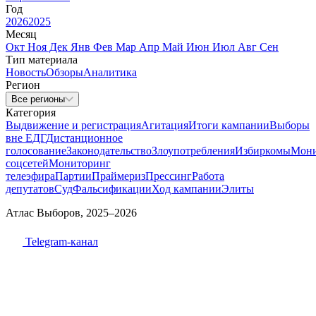
Год
2026
2025
Месяц
Окт
Ноя
Дек
Янв
Фев
Мар
Апр
Май
Июн
Июл
Авг
Сен
Тип материала
Новость
Обзоры
Аналитика
Регион
Все регионы
Категория
Выдвижение и регистрация
Агитация
Итоги кампании
Выборы
вне ЕДГ
Дистанционное
голосование
Законодательство
Злоупотребления
Избиркомы
Мони
соцсетей
Мониторинг
телеэфира
Партии
Праймериз
Прессинг
Работа
депутатов
Суд
Фальсификации
Ход кампании
Элиты
Атлас Выборов, 2025–2026
Telegram-канал