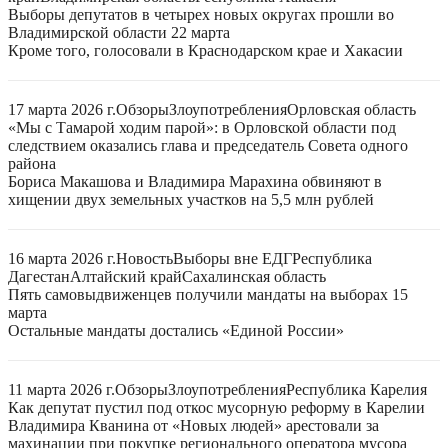
Выборы депутатов в четырех новых округах прошли во
Владимирской области 22 марта
Кроме того, голосовали в Краснодарском крае и Хакасии
17 марта 2026 г.
Обзоры
Злоупотребления
Орловская область
«Мы с Тамарой ходим парой»: в Орловской области под
следствием оказались глава и председатель Совета одного
района
Бориса Макашова и Владимира Марахина обвиняют в
хищении двух земельных участков на 5,5 млн рублей
16 марта 2026 г.
Новость
Выборы вне ЕДГ
Республика
Дагестан
Алтайский край
Сахалинская область
Пять самовыдвиженцев получили мандаты на выборах 15
марта
Остальные мандаты достались «Единой России»
11 марта 2026 г.
Обзоры
Злоупотребления
Республика Карелия
Как депутат пустил под откос мусорную реформу в Карелии
Владимира Кванина от «Новых людей» арестовали за
махинации при покупке регионального оператора мусора