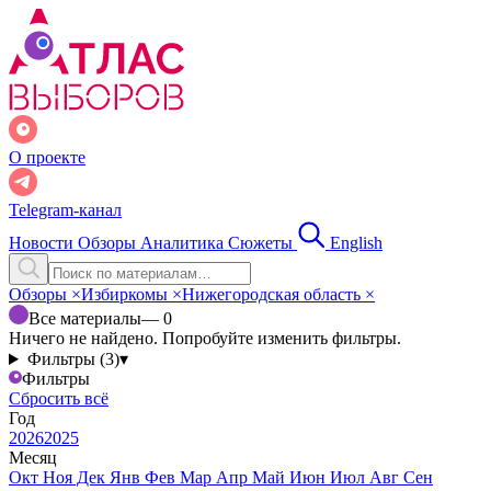
О проекте
Telegram-канал
Новости
Обзоры
Аналитика
Сюжеты
English
Обзоры
×
Избиркомы
×
Нижегородская область
×
Все материалы
— 0
Ничего не найдено. Попробуйте изменить фильтры.
Фильтры (3)
▾
Фильтры
Сбросить всё
Год
2026
2025
Месяц
Окт
Ноя
Дек
Янв
Фев
Мар
Апр
Май
Июн
Июл
Авг
Сен