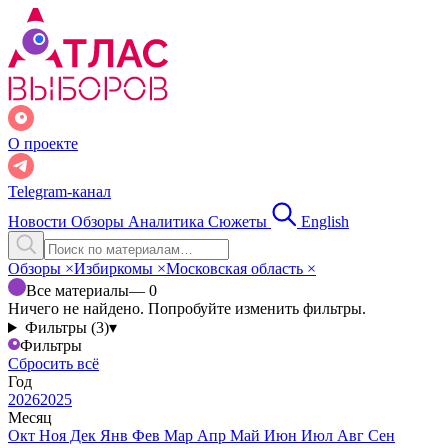
О проекте
Telegram-канал
Новости
Обзоры
Аналитика
Сюжеты
English
Обзоры
×
Избиркомы
×
Московская область
×
Все материалы
— 0
Ничего не найдено. Попробуйте изменить фильтры.
Фильтры (3)
▾
Фильтры
Сбросить всё
Год
2026
2025
Месяц
Окт
Ноя
Дек
Янв
Фев
Мар
Апр
Май
Июн
Июл
Авг
Сен