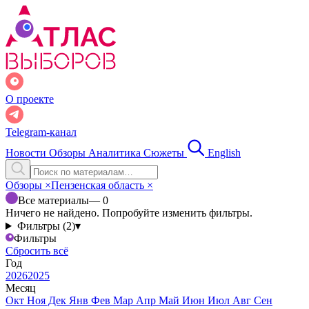
О проекте
Telegram-канал
Новости
Обзоры
Аналитика
Сюжеты
English
Обзоры
×
Пензенская область
×
Все материалы
— 0
Ничего не найдено. Попробуйте изменить фильтры.
Фильтры (2)
▾
Фильтры
Сбросить всё
Год
2026
2025
Месяц
Окт
Ноя
Дек
Янв
Фев
Мар
Апр
Май
Июн
Июл
Авг
Сен