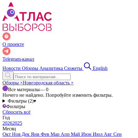
О проекте
Telegram-канал
Новости
Обзоры
Аналитика
Сюжеты
English
Обзоры
×
Новгородская область
×
Все материалы
— 0
Ничего не найдено. Попробуйте изменить фильтры.
Фильтры (2)
▾
Фильтры
Сбросить всё
Год
2026
2025
Месяц
Окт
Ноя
Дек
Янв
Фев
Мар
Апр
Май
Июн
Июл
Авг
Сен