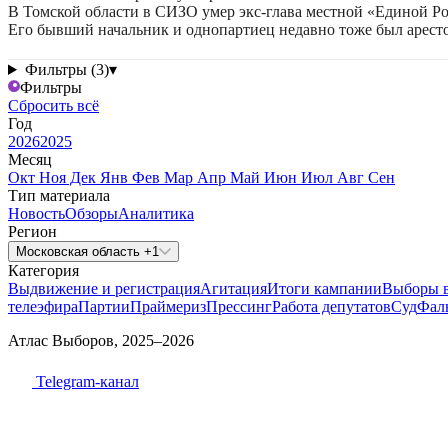
В Томской области в СИЗО умер экс-глава местной «Единой Р
Его бывший начальник и однопартиец недавно тоже был арест
Фильтры (3)
▾
Фильтры
Сбросить всё
Год
2026
2025
Месяц
Окт
Ноя
Дек
Янв
Фев
Мар
Апр
Май
Июн
Июл
Авг
Сен
Тип материала
Новость
Обзоры
Аналитика
Регион
Московская область +1
Категория
Выдвижение и регистрация
Агитация
Итоги кампании
Выборы 
телеэфира
Партии
Праймериз
Прессинг
Работа депутатов
Суд
Фал
Атлас Выборов, 2025–2026
Telegram-канал