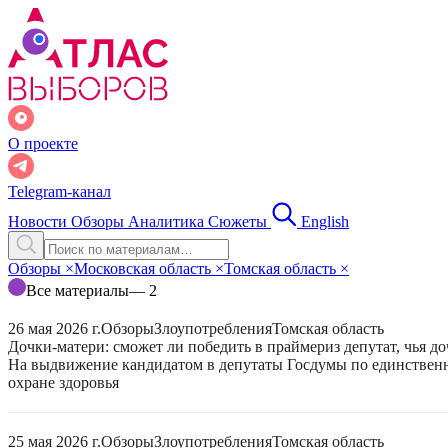
О проекте
Telegram-канал
Новости
Обзоры
Аналитика
Сюжеты
English
Обзоры
×
Московская область
×
Томская область
×
Все материалы
— 2
26 мая 2026 г.
Обзоры
Злоупотребления
Томская область
Дочки-матери: сможет ли победить в праймериз депутат, чья до
На выдвижение кандидатом в депутаты Госдумы по единственн
охране здоровья
25 мая 2026 г.
Обзоры
Злоупотребления
Томская область