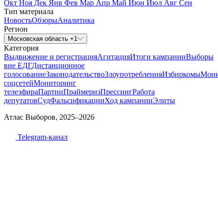
Окт
Ноя
Дек
Янв
Фев
Мар
Апр
Май
Июн
Июл
Авг
Сен
Тип материала
Новость
Обзоры
Аналитика
Регион
Московская область +1
Категория
Выдвижение и регистрация
Агитация
Итоги кампании
Выборы
вне ЕДГ
Дистанционное
голосование
Законодательство
Злоупотребления
Избиркомы
Мони
соцсетей
Мониторинг
телеэфира
Партии
Праймериз
Прессинг
Работа
депутатов
Суд
Фальсификации
Ход кампании
Элиты
Атлас Выборов, 2025–2026
Telegram-канал