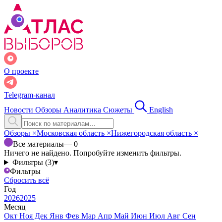
О проекте
Telegram-канал
Новости
Обзоры
Аналитика
Сюжеты
English
Обзоры
×
Московская область
×
Нижегородская область
×
Все материалы
— 0
Ничего не найдено. Попробуйте изменить фильтры.
Фильтры (3)
▾
Фильтры
Сбросить всё
Год
2026
2025
Месяц
Окт
Ноя
Дек
Янв
Фев
Мар
Апр
Май
Июн
Июл
Авг
Сен