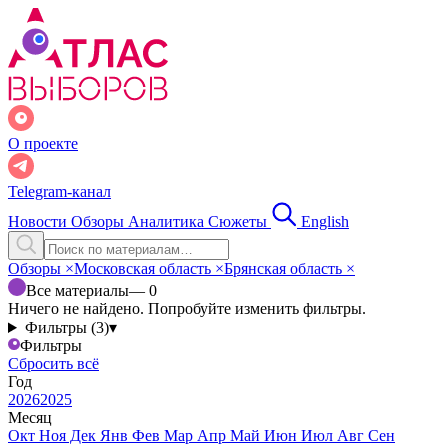
О проекте
Telegram-канал
Новости
Обзоры
Аналитика
Сюжеты
English
Обзоры
×
Московская область
×
Брянская область
×
Все материалы
— 0
Ничего не найдено. Попробуйте изменить фильтры.
Фильтры (3)
▾
Фильтры
Сбросить всё
Год
2026
2025
Месяц
Окт
Ноя
Дек
Янв
Фев
Мар
Апр
Май
Июн
Июл
Авг
Сен