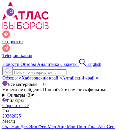
О проекте
Telegram-канал
Новости
Обзоры
Аналитика
Сюжеты
English
Обзоры
×
Хабаровский край
×
Алтайский край
×
Все материалы
— 0
Ничего не найдено. Попробуйте изменить фильтры.
Фильтры (3)
▾
Фильтры
Сбросить всё
Год
2026
2025
Месяц
Окт
Ноя
Дек
Янв
Фев
Мар
Апр
Май
Июн
Июл
Авг
Сен