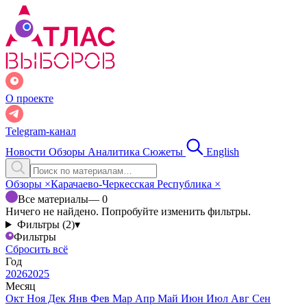
О проекте
Telegram-канал
Новости
Обзоры
Аналитика
Сюжеты
English
Обзоры
×
Карачаево-Черкесская Республика
×
Все материалы
— 0
Ничего не найдено. Попробуйте изменить фильтры.
Фильтры (2)
▾
Фильтры
Сбросить всё
Год
2026
2025
Месяц
Окт
Ноя
Дек
Янв
Фев
Мар
Апр
Май
Июн
Июл
Авг
Сен