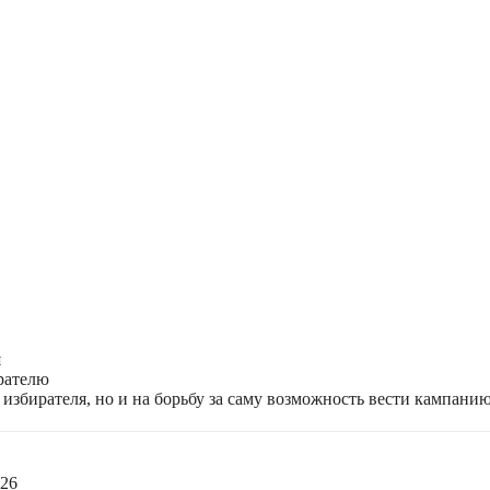
я
ирателю
избирателя, но и на борьбу за саму возможность вести кампани
026