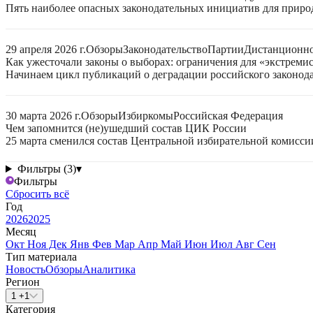
Пять наиболее опасных законодательных инициатив для приро
29 апреля 2026 г.
Обзоры
Законодательство
Партии
Дистанционно
Как ужесточали законы о выборах: ограничения для «экстреми
Начинаем цикл публикаций о деградации российского законода
30 марта 2026 г.
Обзоры
Избиркомы
Российская Федерация
Чем запомнится (не)ушедший состав ЦИК России
25 марта сменился состав Центральной избирательной комисси
Фильтры (3)
▾
Фильтры
Сбросить всё
Год
2026
2025
Месяц
Окт
Ноя
Дек
Янв
Фев
Мар
Апр
Май
Июн
Июл
Авг
Сен
Тип материала
Новость
Обзоры
Аналитика
Регион
1 +1
Категория