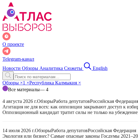
О проекте
Telegram-канал
Новости
Обзоры
Аналитика
Сюжеты
English
Обзоры
×
1
×
Республика Калмыкия
×
Все материалы
— 4
4 августа 2026 г.
Обзоры
Работа депутатов
Российская Федераци
Агитация не для всех: как оппозиции закрывают доступ к изб
Оппозиционный кандидат тратит силы не только на убеждение 
14 июля 2026 г.
Обзоры
Работа депутатов
Российская Федерация
Экология или бизнес? Самые опасные законы Госдумы 2021–2