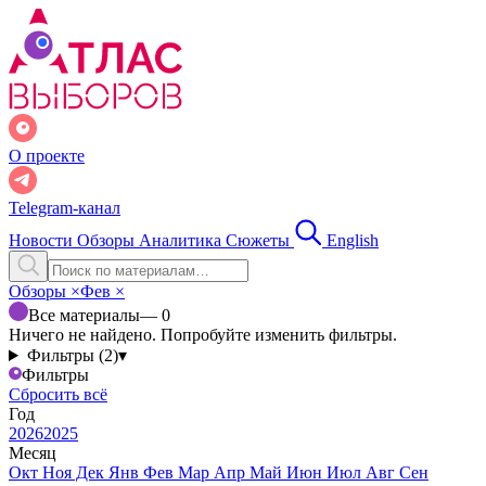
О проекте
Telegram-канал
Новости
Обзоры
Аналитика
Сюжеты
English
Обзоры
×
Фев
×
Все материалы
— 0
Ничего не найдено. Попробуйте изменить фильтры.
Фильтры (2)
▾
Фильтры
Сбросить всё
Год
2026
2025
Месяц
Окт
Ноя
Дек
Янв
Фев
Мар
Апр
Май
Июн
Июл
Авг
Сен