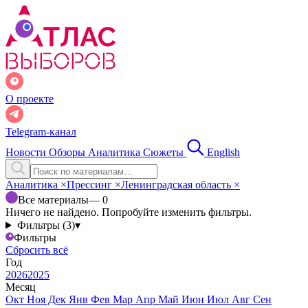
О проекте
Telegram-канал
Новости
Обзоры
Аналитика
Сюжеты
English
Аналитика
×
Прессинг
×
Ленинградская область
×
Все материалы
— 0
Ничего не найдено. Попробуйте изменить фильтры.
Фильтры (3)
▾
Фильтры
Сбросить всё
Год
2026
2025
Месяц
Окт
Ноя
Дек
Янв
Фев
Мар
Апр
Май
Июн
Июл
Авг
Сен