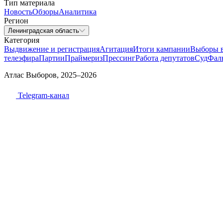
Тип материала
Новость
Обзоры
Аналитика
Регион
Ленинградская область
Категория
Выдвижение и регистрация
Агитация
Итоги кампании
Выборы 
телеэфира
Партии
Праймериз
Прессинг
Работа депутатов
Суд
Фал
Атлас Выборов, 2025–2026
Telegram-канал