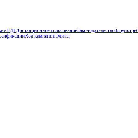
вне ЕДГ
Дистанционное голосование
Законодательство
Злоупотре
ьсификации
Ход кампании
Элиты