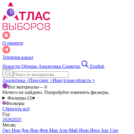
О проекте
Telegram-канал
Новости
Обзоры
Аналитика
Сюжеты
English
Аналитика
×
Прессинг
×
Иркутская область
×
Все материалы
— 0
Ничего не найдено. Попробуйте изменить фильтры.
Фильтры (3)
▾
Фильтры
Сбросить всё
Год
2026
2025
Месяц
Окт
Ноя
Дек
Янв
Фев
Мар
Апр
Май
Июн
Июл
Авг
Сен