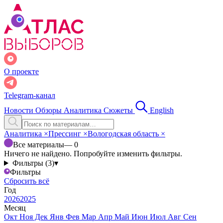
О проекте
Telegram-канал
Новости
Обзоры
Аналитика
Сюжеты
English
Аналитика
×
Прессинг
×
Вологодская область
×
Все материалы
— 0
Ничего не найдено. Попробуйте изменить фильтры.
Фильтры (3)
▾
Фильтры
Сбросить всё
Год
2026
2025
Месяц
Окт
Ноя
Дек
Янв
Фев
Мар
Апр
Май
Июн
Июл
Авг
Сен