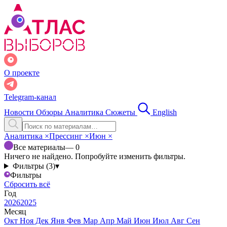
О проекте
Telegram-канал
Новости
Обзоры
Аналитика
Сюжеты
English
Аналитика
×
Прессинг
×
Июн
×
Все материалы
— 0
Ничего не найдено. Попробуйте изменить фильтры.
Фильтры (3)
▾
Фильтры
Сбросить всё
Год
2026
2025
Месяц
Окт
Ноя
Дек
Янв
Фев
Мар
Апр
Май
Июн
Июл
Авг
Сен