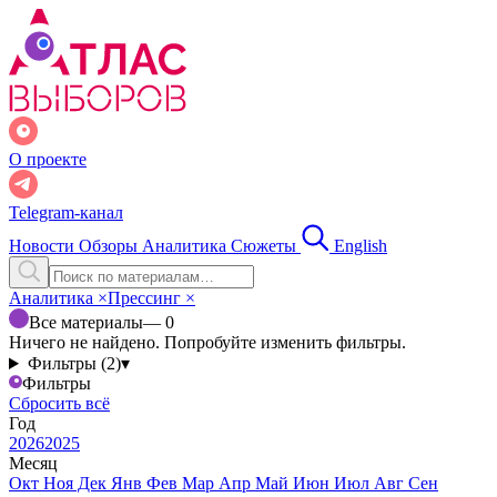
О проекте
Telegram-канал
Новости
Обзоры
Аналитика
Сюжеты
English
Аналитика
×
Прессинг
×
Все материалы
— 0
Ничего не найдено. Попробуйте изменить фильтры.
Фильтры (2)
▾
Фильтры
Сбросить всё
Год
2026
2025
Месяц
Окт
Ноя
Дек
Янв
Фев
Мар
Апр
Май
Июн
Июл
Авг
Сен