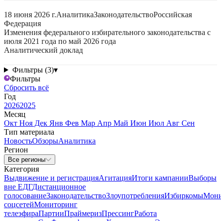
18 июня 2026 г.
Аналитика
Законодательство
Российская
Федерация
Изменения федерального избирательного законодательства с
июля 2021 года по май 2026 года
Аналитический доклад
Фильтры (3)
▾
Фильтры
Сбросить всё
Год
2026
2025
Месяц
Окт
Ноя
Дек
Янв
Фев
Мар
Апр
Май
Июн
Июл
Авг
Сен
Тип материала
Новость
Обзоры
Аналитика
Регион
Все регионы
Категория
Выдвижение и регистрация
Агитация
Итоги кампании
Выборы
вне ЕДГ
Дистанционное
голосование
Законодательство
Злоупотребления
Избиркомы
Мони
соцсетей
Мониторинг
телеэфира
Партии
Праймериз
Прессинг
Работа