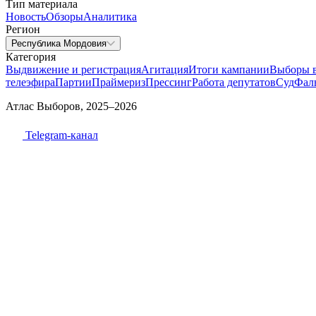
Тип материала
Новость
Обзоры
Аналитика
Регион
Республика Мордовия
Категория
Выдвижение и регистрация
Агитация
Итоги кампании
Выборы 
телеэфира
Партии
Праймериз
Прессинг
Работа депутатов
Суд
Фал
Атлас Выборов, 2025–2026
Telegram-канал