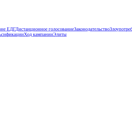
вне ЕДГ
Дистанционное голосование
Законодательство
Злоупотре
ьсификации
Ход кампании
Элиты