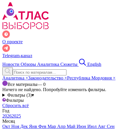
О проекте
Telegram-канал
Новости
Обзоры
Аналитика
Сюжеты
English
Аналитика
×
Законодательство
×
Республика Мордовия
×
Все материалы
— 0
Ничего не найдено. Попробуйте изменить фильтры.
Фильтры (3)
▾
Фильтры
Сбросить всё
Год
2026
2025
Месяц
Окт
Ноя
Дек
Янв
Фев
Мар
Апр
Май
Июн
Июл
Авг
Сен