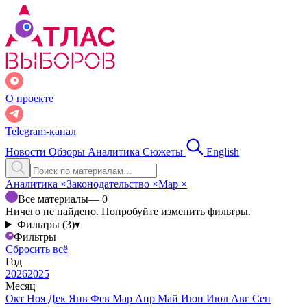
О проекте
Telegram-канал
Новости
Обзоры
Аналитика
Сюжеты
English
Аналитика
×
Законодательство
×
Мар
×
Все материалы
— 0
Ничего не найдено. Попробуйте изменить фильтры.
Фильтры (3)
▾
Фильтры
Сбросить всё
Год
2026
2025
Месяц
Окт
Ноя
Дек
Янв
Фев
Мар
Апр
Май
Июн
Июл
Авг
Сен