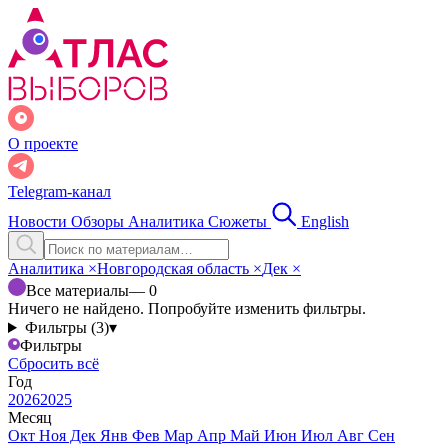
О проекте
Telegram-канал
Новости
Обзоры
Аналитика
Сюжеты
English
Аналитика
×
Новгородская область
×
Дек
×
Все материалы
— 0
Ничего не найдено. Попробуйте изменить фильтры.
Фильтры (3)
▾
Фильтры
Сбросить всё
Год
2026
2025
Месяц
Окт
Ноя
Дек
Янв
Фев
Мар
Апр
Май
Июн
Июл
Авг
Сен