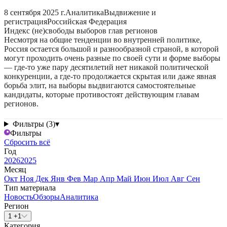
8 сентября 2025 г.
Аналитика
Выдвижение и
регистрация
Российская Федерация
Индекс (не)свободы выборов глав регионов
Несмотря на общие тенденции во внутренней политике,
Россия остается большой и разнообразной страной, в которой
могут проходить очень разные по своей сути и форме выборы
— где-то уже пару десятилетий нет никакой политической
конкуренции, а где-то продолжается скрытая или даже явная
борьба элит, на выборы выдвигаются самостоятельные
кандидаты, которые противостоят действующим главам
регионов.
Фильтры (3)
▾
Фильтры
Сбросить всё
Год
2026
2025
Месяц
Окт
Ноя
Дек
Янв
Фев
Мар
Апр
Май
Июн
Июл
Авг
Сен
Тип материала
Новость
Обзоры
Аналитика
Регион
1 +1
Категория