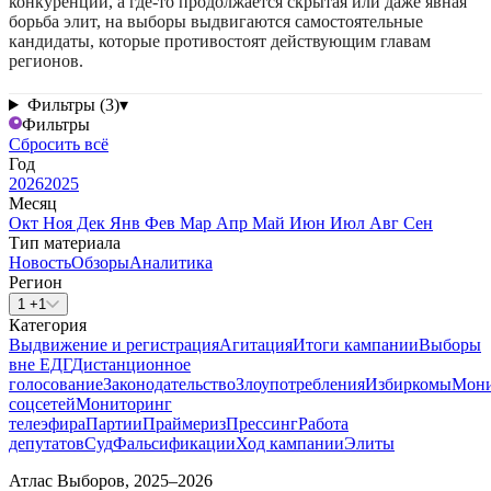
конкуренции, а где-то продолжается скрытая или даже явная
борьба элит, на выборы выдвигаются самостоятельные
кандидаты, которые противостоят действующим главам
регионов.
Фильтры (3)
▾
Фильтры
Сбросить всё
Год
2026
2025
Месяц
Окт
Ноя
Дек
Янв
Фев
Мар
Апр
Май
Июн
Июл
Авг
Сен
Тип материала
Новость
Обзоры
Аналитика
Регион
1 +1
Категория
Выдвижение и регистрация
Агитация
Итоги кампании
Выборы
вне ЕДГ
Дистанционное
голосование
Законодательство
Злоупотребления
Избиркомы
Мони
соцсетей
Мониторинг
телеэфира
Партии
Праймериз
Прессинг
Работа
депутатов
Суд
Фальсификации
Ход кампании
Элиты
Атлас Выборов, 2025–2026