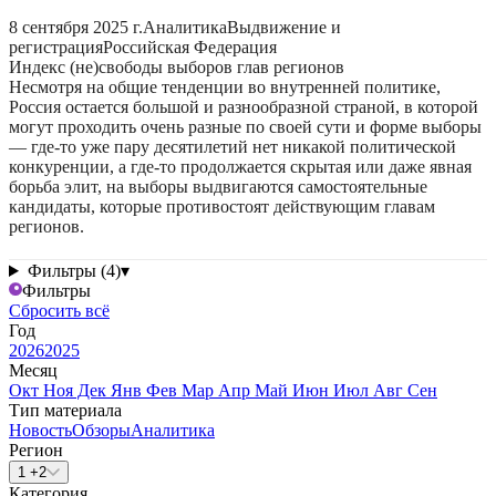
8 сентября 2025 г.
Аналитика
Выдвижение и
регистрация
Российская Федерация
Индекс (не)свободы выборов глав регионов
Несмотря на общие тенденции во внутренней политике,
Россия остается большой и разнообразной страной, в которой
могут проходить очень разные по своей сути и форме выборы
— где-то уже пару десятилетий нет никакой политической
конкуренции, а где-то продолжается скрытая или даже явная
борьба элит, на выборы выдвигаются самостоятельные
кандидаты, которые противостоят действующим главам
регионов.
Фильтры (4)
▾
Фильтры
Сбросить всё
Год
2026
2025
Месяц
Окт
Ноя
Дек
Янв
Фев
Мар
Апр
Май
Июн
Июл
Авг
Сен
Тип материала
Новость
Обзоры
Аналитика
Регион
1 +2
Категория