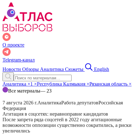
О проекте
Telegram-канал
Новости
Обзоры
Аналитика
Сюжеты
English
Аналитика
×
1
×
Республика Калмыкия
×
Рязанская область
×
Все материалы
— 23
7 августа 2026 г.
Аналитика
Работа депутатов
Российская
Федерация
Агитация в соцсетях: неравноправие кандидатов
После запрета ряда соцсетей в 2022 году агитационные
возможности оппозиции существенно сократились, а риски
увеличились