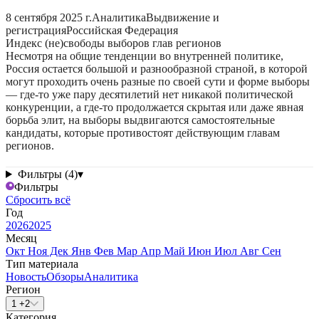
8 сентября 2025 г.
Аналитика
Выдвижение и
регистрация
Российская Федерация
Индекс (не)свободы выборов глав регионов
Несмотря на общие тенденции во внутренней политике,
Россия остается большой и разнообразной страной, в которой
могут проходить очень разные по своей сути и форме выборы
— где-то уже пару десятилетий нет никакой политической
конкуренции, а где-то продолжается скрытая или даже явная
борьба элит, на выборы выдвигаются самостоятельные
кандидаты, которые противостоят действующим главам
регионов.
Фильтры (4)
▾
Фильтры
Сбросить всё
Год
2026
2025
Месяц
Окт
Ноя
Дек
Янв
Фев
Мар
Апр
Май
Июн
Июл
Авг
Сен
Тип материала
Новость
Обзоры
Аналитика
Регион
1 +2
Категория