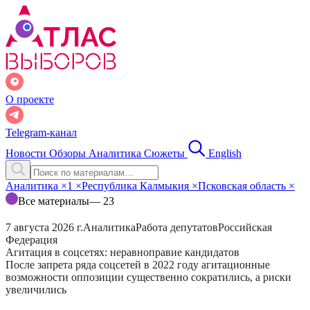
О проекте
Telegram-канал
Новости
Обзоры
Аналитика
Сюжеты
English
Аналитика
×
1
×
Республика Калмыкия
×
Псковская область
×
Все материалы
— 23
7 августа 2026 г.
Аналитика
Работа депутатов
Российская
Федерация
Агитация в соцсетях: неравноправие кандидатов
После запрета ряда соцсетей в 2022 году агитационные
возможности оппозиции существенно сократились, а риски
увеличились