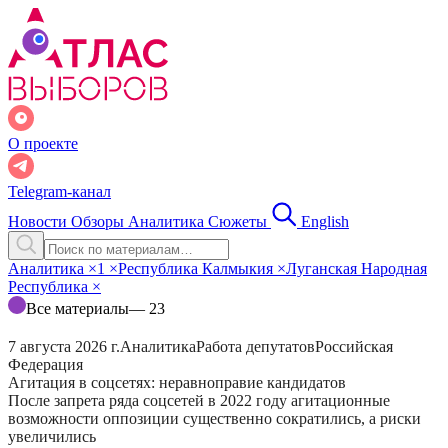
О проекте
Telegram-канал
Новости
Обзоры
Аналитика
Сюжеты
English
Аналитика
×
1
×
Республика Калмыкия
×
Луганская Народная
Республика
×
Все материалы
— 23
7 августа 2026 г.
Аналитика
Работа депутатов
Российская
Федерация
Агитация в соцсетях: неравноправие кандидатов
После запрета ряда соцсетей в 2022 году агитационные
возможности оппозиции существенно сократились, а риски
увеличились