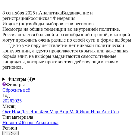
8 сентября 2025 г.
Аналитика
Выдвижение и
регистрация
Российская Федерация
Индекс (не)свободы выборов глав регионов
Несмотря на общие тенденции во внутренней политике,
Россия остается большой и разнообразной страной, в которой
могут проходить очень разные по своей сути и форме выборы
— где-то уже пару десятилетий нет никакой политической
конкуренции, а где-то продолжается скрытая или даже явная
борьба элит, на выборы выдвигаются самостоятельные
кандидаты, которые противостоят действующим главам
регионов.
Фильтры (4)
▾
Фильтры
Сбросить всё
Год
2026
2025
Месяц
Окт
Ноя
Дек
Янв
Фев
Мар
Апр
Май
Июн
Июл
Авг
Сен
Тип материала
Новость
Обзоры
Аналитика
Регион
1 +2