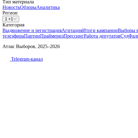
Тип материала
Новость
Обзоры
Аналитика
Регион
1 +1
Категория
Выдвижение и регистрация
Агитация
Итоги кампании
Выборы 
телеэфира
Партии
Праймериз
Прессинг
Работа депутатов
Суд
Фал
Атлас Выборов, 2025–2026
Telegram-канал