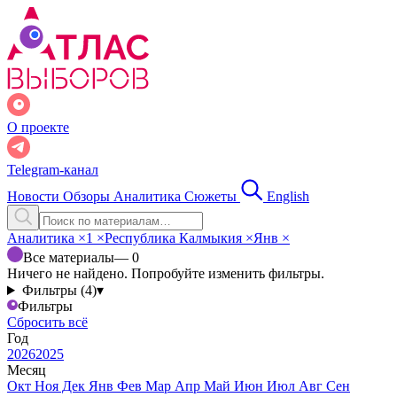
О проекте
Telegram-канал
Новости
Обзоры
Аналитика
Сюжеты
English
Аналитика
×
1
×
Республика Калмыкия
×
Янв
×
Все материалы
— 0
Ничего не найдено. Попробуйте изменить фильтры.
Фильтры (4)
▾
Фильтры
Сбросить всё
Год
2026
2025
Месяц
Окт
Ноя
Дек
Янв
Фев
Мар
Апр
Май
Июн
Июл
Авг
Сен