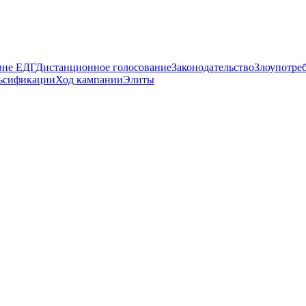
вне ЕДГ
Дистанционное голосование
Законодательство
Злоупотре
ьсификации
Ход кампании
Элиты