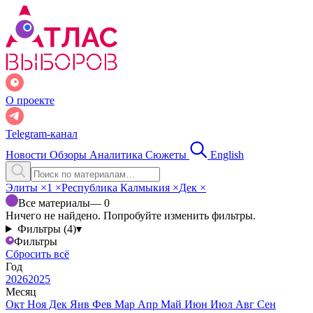
О проекте
Telegram-канал
Новости
Обзоры
Аналитика
Сюжеты
English
Элиты
×
1
×
Республика Калмыкия
×
Дек
×
Все материалы
— 0
Ничего не найдено. Попробуйте изменить фильтры.
Фильтры (4)
▾
Фильтры
Сбросить всё
Год
2026
2025
Месяц
Окт
Ноя
Дек
Янв
Фев
Мар
Апр
Май
Июн
Июл
Авг
Сен