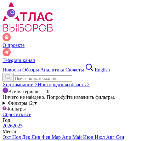
О проекте
Telegram-канал
Новости
Обзоры
Аналитика
Сюжеты
English
Ход кампании
×
Новгородская область
×
Все материалы
— 0
Ничего не найдено. Попробуйте изменить фильтры.
Фильтры (2)
▾
Фильтры
Сбросить всё
Год
2026
2025
Месяц
Окт
Ноя
Дек
Янв
Фев
Мар
Апр
Май
Июн
Июл
Авг
Сен