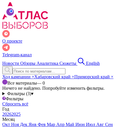
О проекте
Telegram-канал
Новости
Обзоры
Аналитика
Сюжеты
English
Ход кампании
×
Хабаровский край
×
Приморский край
×
Все материалы
— 0
Ничего не найдено. Попробуйте изменить фильтры.
Фильтры (3)
▾
Фильтры
Сбросить всё
Год
2026
2025
Месяц
Окт
Ноя
Дек
Янв
Фев
Мар
Апр
Май
Июн
Июл
Авг
Сен