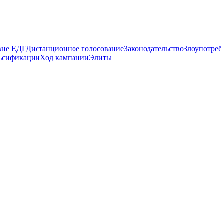
вне ЕДГ
Дистанционное голосование
Законодательство
Злоупотре
ьсификации
Ход кампании
Элиты