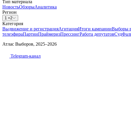
Тип материала
Новость
Обзоры
Аналитика
Регион
1 +2
Категория
Выдвижение и регистрация
Агитация
Итоги кампании
Выборы 
телеэфира
Партии
Праймериз
Прессинг
Работа депутатов
Суд
Фал
Атлас Выборов, 2025–2026
Telegram-канал