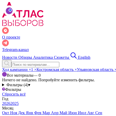
О проекте
Telegram-канал
Новости
Обзоры
Аналитика
Сюжеты
English
Ход кампании
×
1
×
Костромская область
×
Ульяновская область
Все материалы
— 0
Ничего не найдено. Попробуйте изменить фильтры.
Фильтры (4)
▾
Фильтры
Сбросить всё
Год
2026
2025
Месяц
Окт
Ноя
Дек
Янв
Фев
Мар
Апр
Май
Июн
Июл
Авг
Сен