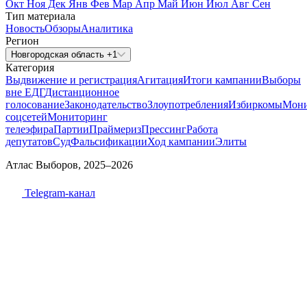
Окт
Ноя
Дек
Янв
Фев
Мар
Апр
Май
Июн
Июл
Авг
Сен
Тип материала
Новость
Обзоры
Аналитика
Регион
Новгородская область +1
Категория
Выдвижение и регистрация
Агитация
Итоги кампании
Выборы
вне ЕДГ
Дистанционное
голосование
Законодательство
Злоупотребления
Избиркомы
Мони
соцсетей
Мониторинг
телеэфира
Партии
Праймериз
Прессинг
Работа
депутатов
Суд
Фальсификации
Ход кампании
Элиты
Атлас Выборов, 2025–2026
Telegram-канал