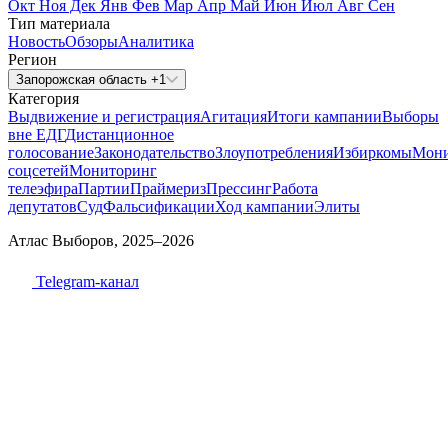
Окт
Ноя
Дек
Янв
Фев
Мар
Апр
Май
Июн
Июл
Авг
Сен
Тип материала
Новость
Обзоры
Аналитика
Регион
Запорожская область +1
Категория
Выдвижение и регистрация
Агитация
Итоги кампании
Выборы
вне ЕДГ
Дистанционное
голосование
Законодательство
Злоупотребления
Избиркомы
Мони
соцсетей
Мониторинг
телеэфира
Партии
Праймериз
Прессинг
Работа
депутатов
Суд
Фальсификации
Ход кампании
Элиты
Атлас Выборов, 2025–2026
Telegram-канал