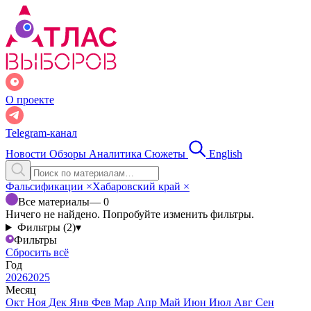
О проекте
Telegram-канал
Новости
Обзоры
Аналитика
Сюжеты
English
Фальсификации
×
Хабаровский край
×
Все материалы
— 0
Ничего не найдено. Попробуйте изменить фильтры.
Фильтры (2)
▾
Фильтры
Сбросить всё
Год
2026
2025
Месяц
Окт
Ноя
Дек
Янв
Фев
Мар
Апр
Май
Июн
Июл
Авг
Сен