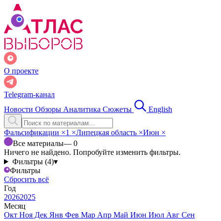
О проекте
Telegram-канал
Новости
Обзоры
Аналитика
Сюжеты
English
Фальсификации
×
1
×
Липецкая область
×
Июн
×
Все материалы
— 0
Ничего не найдено. Попробуйте изменить фильтры.
Фильтры (4)
▾
Фильтры
Сбросить всё
Год
2026
2025
Месяц
Окт
Ноя
Дек
Янв
Фев
Мар
Апр
Май
Июн
Июл
Авг
Сен