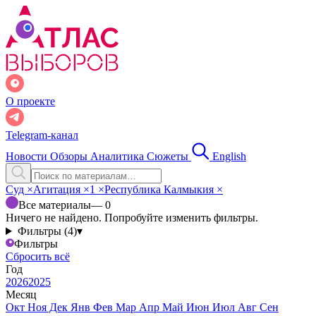
О проекте
Telegram-канал
Новости
Обзоры
Аналитика
Сюжеты
English
Суд
×
Агитация
×
1
×
Республика Калмыкия
×
Все материалы
— 0
Ничего не найдено. Попробуйте изменить фильтры.
Фильтры (4)
▾
Фильтры
Сбросить всё
Год
2026
2025
Месяц
Окт
Ноя
Дек
Янв
Фев
Мар
Апр
Май
Июн
Июл
Авг
Сен