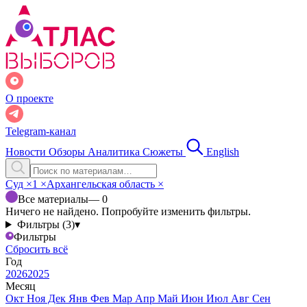
О проекте
Telegram-канал
Новости
Обзоры
Аналитика
Сюжеты
English
Суд
×
1
×
Архангельская область
×
Все материалы
— 0
Ничего не найдено. Попробуйте изменить фильтры.
Фильтры (3)
▾
Фильтры
Сбросить всё
Год
2026
2025
Месяц
Окт
Ноя
Дек
Янв
Фев
Мар
Апр
Май
Июн
Июл
Авг
Сен