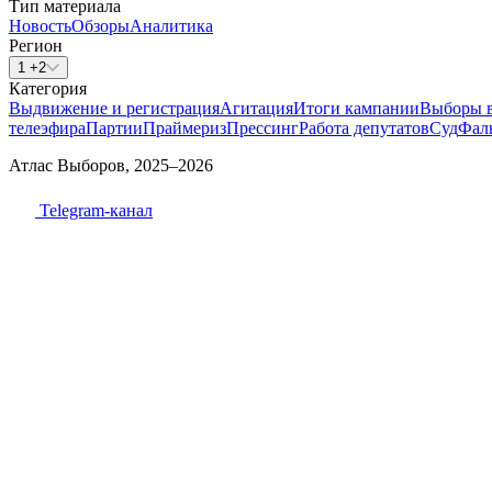
Тип материала
Новость
Обзоры
Аналитика
Регион
1 +2
Категория
Выдвижение и регистрация
Агитация
Итоги кампании
Выборы 
телеэфира
Партии
Праймериз
Прессинг
Работа депутатов
Суд
Фал
Атлас Выборов, 2025–2026
Telegram-канал