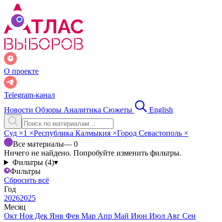
О проекте
Telegram-канал
Новости
Обзоры
Аналитика
Сюжеты
English
Суд
×
1
×
Республика Калмыкия
×
Город Севастополь
×
Все материалы
— 0
Ничего не найдено. Попробуйте изменить фильтры.
Фильтры (4)
▾
Фильтры
Сбросить всё
Год
2026
2025
Месяц
Окт
Ноя
Дек
Янв
Фев
Мар
Апр
Май
Июн
Июл
Авг
Сен