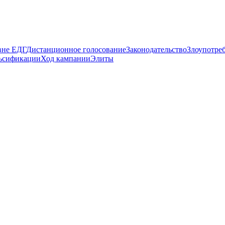
вне ЕДГ
Дистанционное голосование
Законодательство
Злоупотре
ьсификации
Ход кампании
Элиты