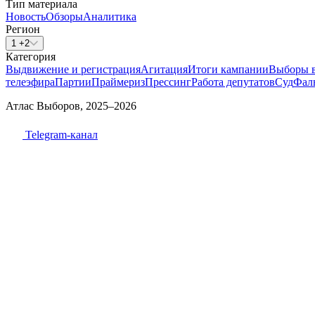
Тип материала
Новость
Обзоры
Аналитика
Регион
1 +2
Категория
Выдвижение и регистрация
Агитация
Итоги кампании
Выборы 
телеэфира
Партии
Праймериз
Прессинг
Работа депутатов
Суд
Фал
Атлас Выборов, 2025–2026
Telegram-канал