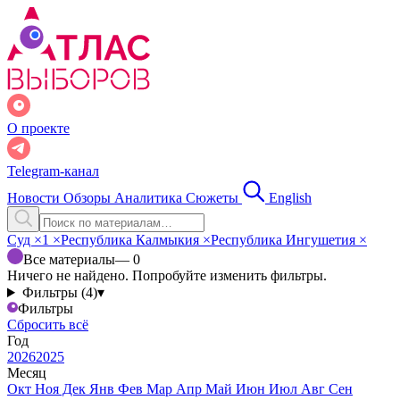
О проекте
Telegram-канал
Новости
Обзоры
Аналитика
Сюжеты
English
Суд
×
1
×
Республика Калмыкия
×
Республика Ингушетия
×
Все материалы
— 0
Ничего не найдено. Попробуйте изменить фильтры.
Фильтры (4)
▾
Фильтры
Сбросить всё
Год
2026
2025
Месяц
Окт
Ноя
Дек
Янв
Фев
Мар
Апр
Май
Июн
Июл
Авг
Сен