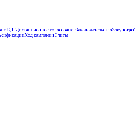
вне ЕДГ
Дистанционное голосование
Законодательство
Злоупотре
ьсификации
Ход кампании
Элиты