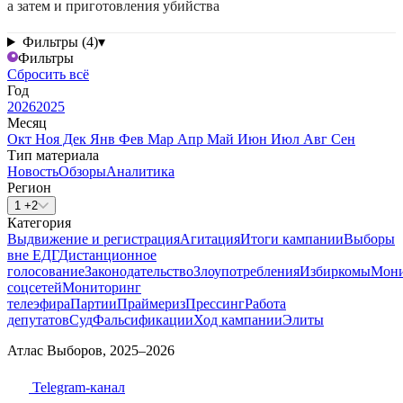
а затем и приготовления убийства
Фильтры (4)
▾
Фильтры
Сбросить всё
Год
2026
2025
Месяц
Окт
Ноя
Дек
Янв
Фев
Мар
Апр
Май
Июн
Июл
Авг
Сен
Тип материала
Новость
Обзоры
Аналитика
Регион
1 +2
Категория
Выдвижение и регистрация
Агитация
Итоги кампании
Выборы
вне ЕДГ
Дистанционное
голосование
Законодательство
Злоупотребления
Избиркомы
Мони
соцсетей
Мониторинг
телеэфира
Партии
Праймериз
Прессинг
Работа
депутатов
Суд
Фальсификации
Ход кампании
Элиты
Атлас Выборов, 2025–2026
Telegram-канал