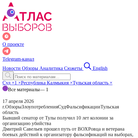
О проекте
Telegram-канал
Новости
Обзоры
Аналитика
Сюжеты
English
Суд
×
1
×
Республика Калмыкия
×
Тульская область
×
Все материалы
— 1
17 апреля 2026
г.
Обзоры
Злоупотребления
Суд
Фальсификации
Тульская
область
Бывший сенатор от Тулы получил 10 лет колонии за
организацию убийства
Дмитрий Савельев прошел путь от ВОХРовца и ветерана
боевых действий к организатору фальсификаций на выборах,