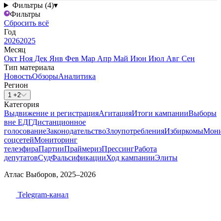
Фильтры (4)
▾
Фильтры
Сбросить всё
Год
2026
2025
Месяц
Окт
Ноя
Дек
Янв
Фев
Мар
Апр
Май
Июн
Июл
Авг
Сен
Тип материала
Новость
Обзоры
Аналитика
Регион
1 +2
Категория
Выдвижение и регистрация
Агитация
Итоги кампании
Выборы
вне ЕДГ
Дистанционное
голосование
Законодательство
Злоупотребления
Избиркомы
Мони
соцсетей
Мониторинг
телеэфира
Партии
Праймериз
Прессинг
Работа
депутатов
Суд
Фальсификации
Ход кампании
Элиты
Атлас Выборов, 2025–2026
Telegram-канал