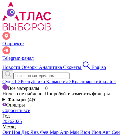
О проекте
Telegram-канал
Новости
Обзоры
Аналитика
Сюжеты
English
Суд
×
1
×
Республика Калмыкия
×
Красноярский край
×
Все материалы
— 0
Ничего не найдено. Попробуйте изменить фильтры.
Фильтры (4)
▾
Фильтры
Сбросить всё
Год
2026
2025
Месяц
Окт
Ноя
Дек
Янв
Фев
Мар
Апр
Май
Июн
Июл
Авг
Сен