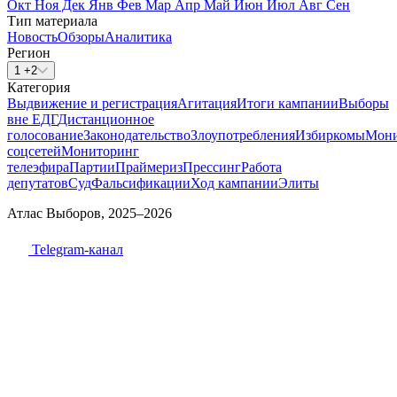
Окт
Ноя
Дек
Янв
Фев
Мар
Апр
Май
Июн
Июл
Авг
Сен
Тип материала
Новость
Обзоры
Аналитика
Регион
1 +2
Категория
Выдвижение и регистрация
Агитация
Итоги кампании
Выборы
вне ЕДГ
Дистанционное
голосование
Законодательство
Злоупотребления
Избиркомы
Мони
соцсетей
Мониторинг
телеэфира
Партии
Праймериз
Прессинг
Работа
депутатов
Суд
Фальсификации
Ход кампании
Элиты
Атлас Выборов, 2025–2026
Telegram-канал