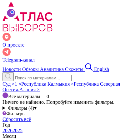
О проекте
Telegram-канал
Новости
Обзоры
Аналитика
Сюжеты
English
Суд
×
1
×
Республика Калмыкия
×
Республика Северная
Осетия-Алания
×
Все материалы
— 0
Ничего не найдено. Попробуйте изменить фильтры.
Фильтры (4)
▾
Фильтры
Сбросить всё
Год
2026
2025
Месяц