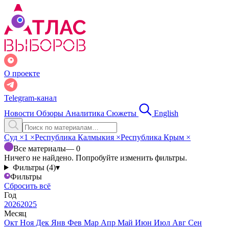
О проекте
Telegram-канал
Новости
Обзоры
Аналитика
Сюжеты
English
Суд
×
1
×
Республика Калмыкия
×
Республика Крым
×
Все материалы
— 0
Ничего не найдено. Попробуйте изменить фильтры.
Фильтры (4)
▾
Фильтры
Сбросить всё
Год
2026
2025
Месяц
Окт
Ноя
Дек
Янв
Фев
Мар
Апр
Май
Июн
Июл
Авг
Сен